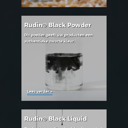
Rudin® Black Powder
Dit poeder geeft uw producten een
authentieke zwarte kleur.
Lees verder »
Rudin® Black Liquid