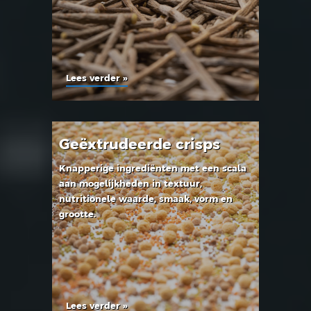
Lees verder »
Geëxtrudeerde crisps
Knapperige ingrediënten met een scala
aan mogelijkheden in textuur,
nutritionele waarde, smaak, vorm en
grootte.
Lees verder »