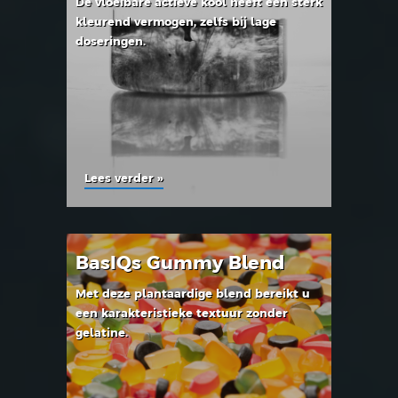
De vloeibare actieve kool heeft een sterk
kleurend vermogen, zelfs bij lage
doseringen.
Lees verder »
BasIQs Gummy Blend
Met deze plantaardige blend bereikt u
een karakteristieke textuur zonder
gelatine.