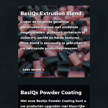
BasIQs Extrusion Blend
Creëer de volgende generatie
geëxtrudeerd snoep met eindeloze
mogelijkheden: glutenvrij, suikerarm of
suikervrij, zachte en harde texturen.
Onze blend is eenvoudig te gebruiken in
uw bestaande productieprocessen.
Lees verder »
BasIQs Powder Coating
Met onze BasIQs Powder Coating kunt u
uw producten upgraden met kleurrijke