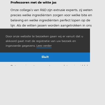
Professoren met de witte jas
Onze collega’s van R&D zijn extrusie experts, zij weten
precies welke ingrediënten zorgen voor welke bite en
beleving en welke ingrediënten perfect lopen op de
lijn. Als de witten jassen worden aangetrokken in ons
Tech lab, dan weten we dat er geëxperimenteerd
wordt. Er wordt aan de knoppen gedraaid, gekeken
Door onze website te bezoeken gaan wij er vanuit dat u
naar hoe het product de extruder uitkomt, er wordt
akkoord gaat met de registratie van uw bezoek en
ingevoerde gegevens.
Lees verder
geproefd en onderling overlegd. En uiteindelijk is er
een hele reeks aan nieuwe concepten.
Sluit
Extrusie conservatief? Echt niet!
Dat experimenteren zorgt er voor dat we inmiddels
veel hebben geleerd over snoepextrusie. Het mooie is
dat we er achter zijn gekomen dat het conservatieve
extrusie proces, eigenlijk helemaal niet conservatief is.
Het extrusie proces is juist heel geschikt voor
vooruitstrevende ideeën. Zo hebben wij met onze
BasIQs Extrusion Blend
een structuur gevende blend
ontwikkeld die een perfecte drager kan zijn voor