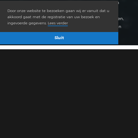
vloeibare vorm of in poedervorm, worden gebruikt in
uiteenlopende toepassingen in de
Door onze website te bezoeken gaan wij er vanuit dat u
akkoord gaat met de registratie van uw bezoek en
voedingsmiddelenindustrie (bijvoorbeeld in zoetwaren,
ingevoerde gegevens.
Lees verder
bakkerijproducten, dranken, snacks, smaakmakers en
marinades) en in de farmaceutische industrie.
Sluit